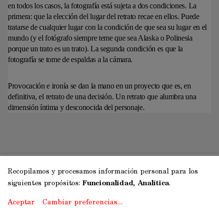
en todos los casos, la fotografía está sujeta a dos condiciones. La
primera: que la elección del lugar del retrato recae en ellos. Puede
tratarse de cualquier lugar con la condición de que sea su lugar en el
mundo (y el fotógrafo siempre teme que sea Alaska o Polinesia
porque un trato es un trato). La segunda condición es que la
fotografía se tome de espaldas a la cámara.
Provocación e ironía se dan la mano en un proyecto que es, en
definitiva, el retrato de una decisión. Un retrato que alumbra una
dimensión íntima y desconocida del personaje.
Recopilamos y procesamos información personal para los
siguientes propósitos:
Funcionalidad, Analítica
.
Aceptar
Cambiar preferencias…