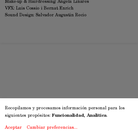
Make-up & Hairdressing: Ángela Linares
VFX: Luis Cossio i Bernat Enrich
Sound Design: Salvador Augustin Recio
Recopilamos y procesamos información personal para los
siguientes propósitos:
Funcionalidad, Analítica
.
Aceptar
Cambiar preferencias…