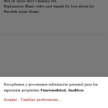
SFX (If There Are): Chimney Pot
Explanation: Music video and visuals for Live shows for
Swedish artist Alesso.
Recopilamos y procesamos información personal para los
siguientes propósitos:
Funcionalidad, Analítica
.
Aceptar
Cambiar preferencias…